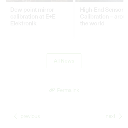
Dew point mirror
High-End Sensor
calibration at E+E
Calibration – arou
Elektronik
the world
All News
Permalink
Go to previous Blog Post: Sensors for Cleanroom Mon
Go
previous
next