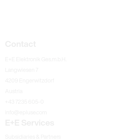
Further information
Contact
E+E Elektronik Ges.m.b.H.
Langwiesen 7
4209 Engerwitzdorf
Austria
+43 7235 605-0
info@epluse.com
E+E Services
Subsidiaries & Partners